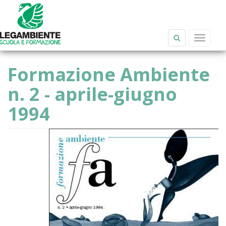
Salta al contenuto principale
Toggle
navigat
Formazione Ambiente
n. 2 - aprile-giugno
1994